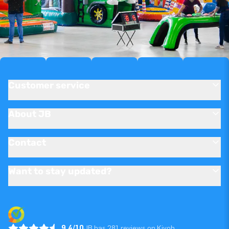
Customer service
About JB
Contact
Want to stay updated?
9.4/10
JB has 281 reviews on Kiyoh