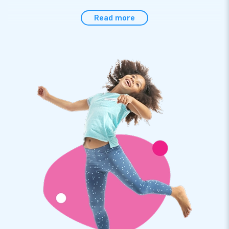
Al onze waterattracties zijn gemaakt van sterke,
Read more
hoogfrequent gelaste PVC doeken. Op deze manier
garanderen wij de kwaliteit van onze producten. De PVC
doeken beschikken over een beschermlaag die bestand is
tegen chloor en invloeden van open water. Zo haal jij een
duurzaam product in huis dat ook nog eens gemakkelijk te
reinigen is. Op dit product krijg je 1 jaar garantie.
Koop deze survivalmat voor in het zwembad en bezorg
kinderen een fantastische dag!
Vertrouw op JB, net als meer dan 15.000 andere
klanten
Bij JB laten we al meer dan 15 jaar mensen wereldwijd een
gat in de lucht springen. Inderdaad, vaak letterlijk! We zijn
trots op ons team van designers, ontwikkelaars en logistiek
medewerkers, want zij leveren unieke opblaasattracties op
grootse wijze! Klanten zijn daardoor verzekerd van onze