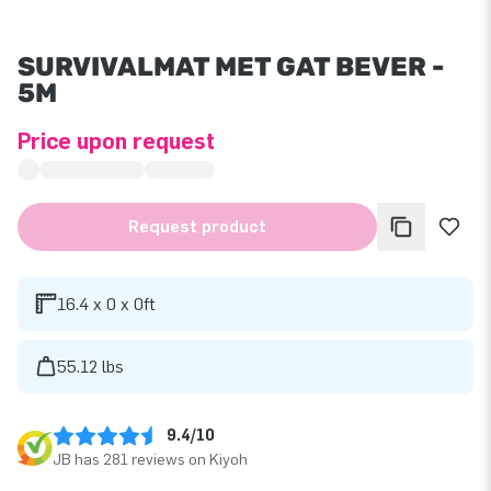
SURVIVALMAT MET GAT BEVER -
5M
Price upon request
Request product
16.4 x 0 x 0ft
55.12 lbs
9.4/10
JB has 281 reviews on Kiyoh