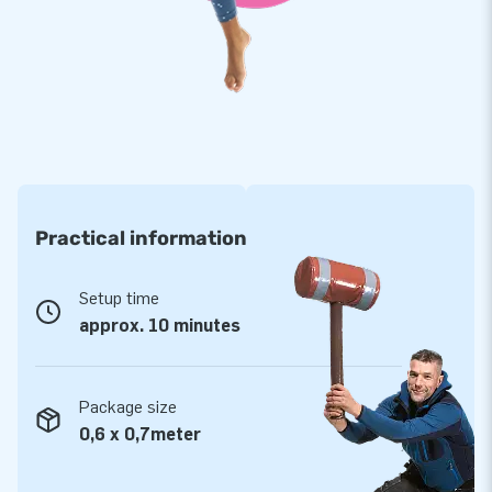
professionele service en levering. Zij noemen ons ook wel
‘creators of greatness’.
Practical information
Setup time
approx. 10 minutes
Package size
0,6 x 0,7meter