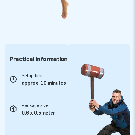
garantie. Hierdoor lever jij met dit product optimaal
speelplezier.
Koop deze juichende en zwaaiende Abraham en Sarah en
bezorg jouw klanten de dag van hun leven!
Meer dan 15.000 klanten kozen ook voor JB
JB laat al meer dan 15 jaar mensen wereldwijd een gat in de
Practical information
lucht te springen.
Vaak letterlijk. Onze designers, ontwikkelaars en logistiek
Setup time
medewerkers leveren unieke opblaasattracties op grootse
approx. 10 minutes
wijze! En je bent altijd verzekerd van onze professionele
service en levering. Daarom noemen ze ons ook wel
‘creators of greatness’!
Package size
0,6 x 0,5meter