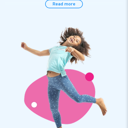
heeft voor de verjaardag van zijn/haar familielid, collega,
Read more
vriend of vriendin of bijvoorbeeld teamgenoot. Laat het feest
maar beginnen!
Laat de poppen binnen een minuut dansen
Deze Abraham en Sarah zijn zeer eenvoudig op te zetten. Al
binnen een minuut staan ze op hun plek te dansen en juichen.
Zo kan de verjaardag lekker snel beginnen! We leveren er
natuurlijk een duidelijke gebruiksaanwijzing bij en ook de
transportzak, het verankermateriaal en de blower zitten in
het pakket inbegrepen.
Topkwaliteit met 1 jaar garantie
JB kussens zijn op meerdere punten verstevigd en
meervoudig gestikt en zijn gemaakt van sterk, hoge kwaliteit
nylon. Ze zijn daardoor duurzaam en eenvoudig schoon te
houden. We bieden je op deze poppen bovendien 1 jaar