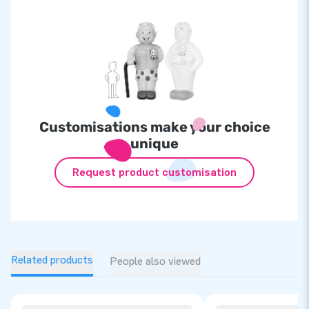
Customisations make your choice
unique
Request product customisation
Related products
People also viewed