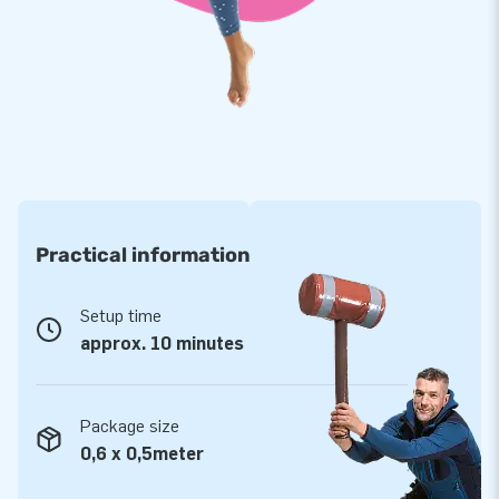
Koop deze gigantische feestende Abraham en Sarah en
bezorg jouw klanten de dag van hun leven!
Meer dan 15.000 klanten kozen ook voor JB
JB laat al meer dan 15 jaar mensen wereldwijd een gat in de
lucht te springen.
Vaak letterlijk. Onze designers, ontwikkelaars en logistiek
medewerkers leveren unieke opblaasattracties op grootse
Practical information
wijze! En je bent altijd verzekerd van onze professionele
service en levering. Daarom noemen ze ons ook wel
Setup time
‘creators of greatness’!
approx. 10 minutes
Package size
0,6 x 0,5meter