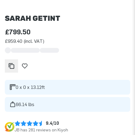
SARAH GETINT
£799.50
£959.40 (incl. VAT)
0 x 0 x 13.12ft
66.14 lbs
9.4/10
JB has 281 reviews on Kiyoh