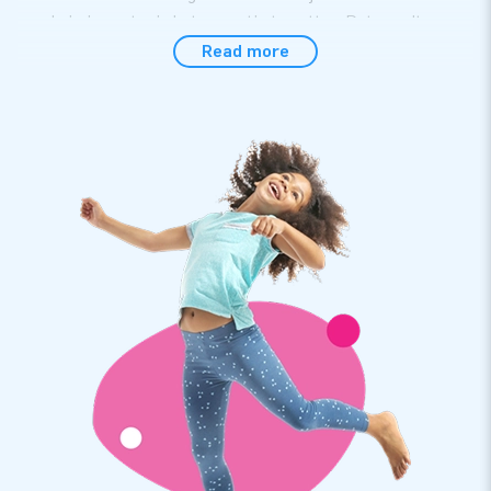
om de jarige extra in het zonnetje te zetten. Dat wordt
gegarandeerd gezellig, in tropische sferen.
Read more
Abraham en Sarah staan er in een mum van tijd
Geen donderwolkjes bij jouw klant: deze poppen staan in een
mum van tijd klaar. Ondanks dat ze liefst 4 meter hoog zijn,
zijn ze nog geen 5 minuten opgezet. Zeker als dat gebeurt
met de meegeleverde handleiding. Ook bij dit pakket:
verankermateriaal, een blower en een transportzak.
Topkwaliteit met 2 jaar garantie
De poppen van JB-inflatables zijn gemaakt van sterk, hoge
kwaliteit PVC, dat we op meerdere punten verstevigen.
Bovendien zijn ze meervoudig gestikt. Dat maakt ze
duurzaam en eenvoudig schoon te houden. We bieden je op de
poppen zonder meer 2 jaar garantie. Je levert hiermee
optimaal speelplezier.