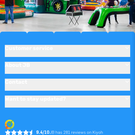
Customer service
About JB
Contact
Want to stay updated?
9.4/10
JB has 281 reviews on Kiyoh