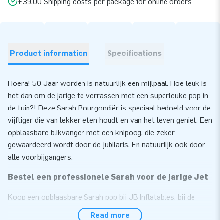
£39.00 Shipping costs per package for online orders
Product information
Specifications
Hoera! 50 Jaar worden is natuurlijk een mijlpaal. Hoe leuk is
het dan om de jarige te verrassen met een superleuke pop in
de tuin?! Deze Sarah Bourgondiër is speciaal bedoeld voor de
vijftiger die van lekker eten houdt en van het leven geniet. Een
opblaasbare blikvanger met een knipoog, die zeker
gewaardeerd wordt door de jubilaris. En natuurlijk ook door
alle voorbijgangers.
Bestel een professionele Sarah voor de jarige Jet
Koop een opblaasbare Sarah pop bij JB Inflatables, bij de
grootste springkussenfabrikant van Europa zijn professionele
Read more