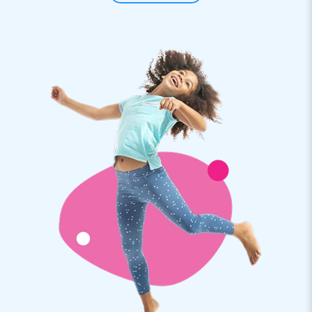
poppen voor een verjaardag te koop voor vrolijke vijftigers.
De Sarah Bourgondiër pop kun je makkelijk in je eentje
opzetten. De opblaasbare Sarah poppen zijn erg
gebruiksvriendelijk en de jarige Jet wordt hiermee extra in
het zonnetje gezet.
Een opblaasbare pop in thema kopen bij JB
Inflatables
JB Inflatables heeft een ruim assortiment aan blikvangers.
Heb jij ze al bekeken? Want dan heb je de vele opblaasbare
Sarah en Abraham poppen vast gezien! De traditie van een
pop in de tuin zetten wanneer iemand 50 jaar wordt, is er
eentje die al jaren wordt opgepakt door familie, vrienden,
buren of kennissen. Zoek jij een Sarah 50 jaar pop, dan kun je
kiezen uit thema’s als Sarah Bourgondiër, Superman, Baby en
veel leuke combinaties met een opblaasbare Abraham pop.
De keuze uit 50 jaar poppen bij JB Inflatables is reuze!