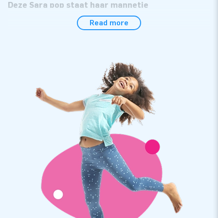
Deze Sara pop staat haar mannetje
Read more
Opblaaspoppen zijn erg grappig om in de tuin of voor het huis
te zetten als je een speciaal jubileum viert. Bijvoorbeeld als je
50 jaar wordt. Bij JB Inflatables hebben we een ruim
assortiment opblaaspoppen om een jubilaris flink mee in het
zonnetje te zetten. Deze opblaasbare Sarah pop met de
outfit van een boerin bijvoorbeeld. Een superleuke pop die
gegarandeerd opvalt!
Je inflatable Sarah bestel je natuurlijk bij JB
Inflatables
Een opblaaspop Sarah bestel je gemakkelijk en snel bij JB
Inflatables. Onze poppen zijn op meerdere punten verstevigd
en meervoudig gestikt. Ze zijn gemaakt van sterk, hoge
kwaliteit PVC. Ze zijn duurzaam en ook nog eens eenvoudig
schoon te houden. Natuurlijk bieden we je garantie op deze
pop. Met deze opblaas Sarah kan je party niet meer stuk.