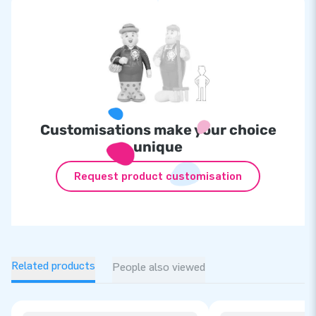
Customisations make your choice
unique
Request product customisation
Related products
People also viewed