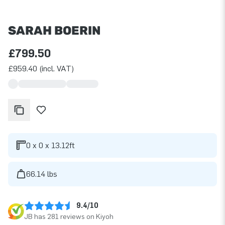
SARAH BOERIN
£799.50
£959.40 (incl. VAT)
0 x 0 x 13.12ft
66.14 lbs
9.4/10
JB has 281 reviews on Kiyoh