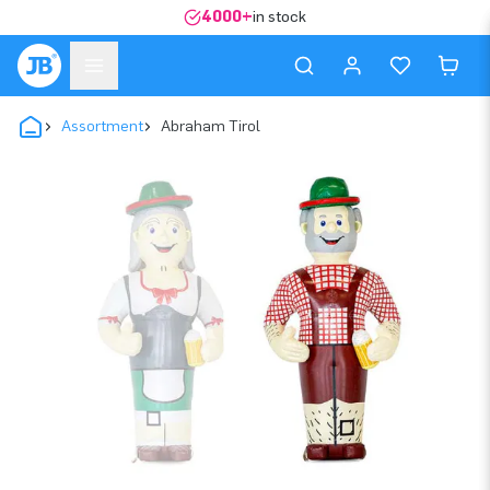
4000+
in stock
Assortment
Abraham Tirol