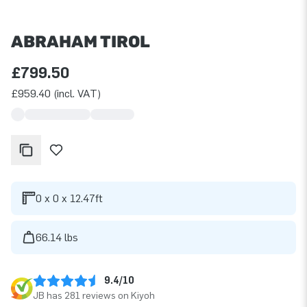
ABRAHAM TIROL
£799.50
£959.40 (incl. VAT)
0 x 0 x 12.47ft
66.14 lbs
9.4/10
JB has 281 reviews on Kiyoh