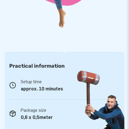
Al 15.000 klanten gingen je voor!
Wereldwijd hebben we al meer dan 15.000 een gat in de lucht
laten springen. Jazeker, ook letterlijk. Ons team van
designers, ontwikkelaars en logistiek medewerkers levert
namelijk unieke opblaasattracties op grootse wijze! Dat wil
je zeker ook ervaren? Vertrouw dan op onze professionele
service en levering. Dan weet je waarom we ‘creators of
greatness’ genoemd worden.
Practical information
Setup time
approx. 10 minutes
Package size
0,6 x 0,5meter