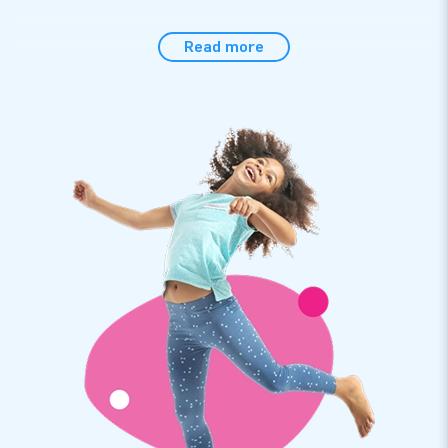
Deze megapoppen zijn niet alleen een feestelijk extraatje, ze
Read more
zijn ook gemakkelijk te plaatsen. Dankzij de meegeleverde
handleiding, transportzak, blower en het verankermateriaal
heb je alles direct compleet! Het opzetten kost je slechts 5
minuten dus je hebt snel plezier van deze Sarah en Abraham.
Topkwaliteit met 2 jaar garantie
Deze JB inflatables worden gemaakt van half PVC en half
nylon. Dat maakt ze iets goedkoper dan de poppen van
volledig PVC, die we ook in ons assortiment hebben.
Daardoor zijn deze Sarah en Abraham duurzaam en
eenvoudig schoon te houden. Wij leveren op de poppen
bovendien 2 jaar garantie. Hierdoor lever jij met dit product
optimaal speelplezier!
Koop deze gezellige Sarah en Abraham in Tirolstijl en bezorg
jouw klanten een feestelijke dag!