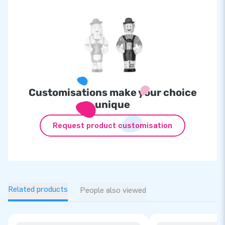
Customisations make your choice
unique
Request product customisation
Related products
People also viewed