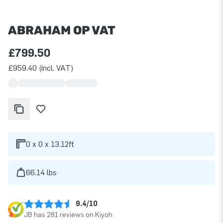
ABRAHAM OP VAT
£799.50
£959.40 (incl. VAT)
0 x 0 x 13.12ft
66.14 lbs
9.4/10
JB has 281 reviews on Kiyoh