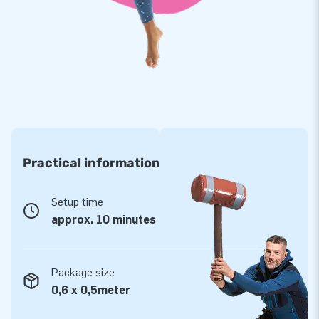
Topkwaliteit met 2 jaar garantie
De inflatable poppen van JB zijn duurzaam en eenvoudig
schoon te houden, want ze zijn gemaakt van sterk, hoge
kwaliteit PVC. Bovendien zijn ze op meerdere punten
verstevigd en meervoudig gestik. We geven je op deze
poppen 2 jaar garantie. Zo lever jij met dit product optimaal
speelplezier.
Practical information
Koop deze gigantische Abraham en Sarah op een wijn- of
Setup time
biervat en bezorg jouw klanten de dag van hun leven!
approx. 10 minutes
Meer dan 15.000 klanten kozen ook voor JB
JB laat al meer dan 15 jaar mensen wereldwijd een gat in de
Package size
lucht te springen.
0,6 x 0,5meter
Vaak letterlijk. Onze designers, ontwikkelaars en logistiek
medewerkers leveren unieke opblaasattracties op grootse