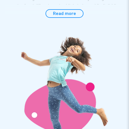
een extra feestelijke stemming bij de jarige en hilariteit bij
feestgangers en ook passanten zullen vast met een grote
Read more
glimlach verderlopen, -rijden of op een andere manier -reizen.
Jouw klant scoort punten met de huur van één van deze
twee poppen.
Zet de Abraham- en Sarah-poppen in een mum van
tijd klaar
Het hoeft nog geen 5 minuten te duren voordat Saar en Bram
op hun plek staan in de tuin of bijvoorbeeld op de oprit van de
jarige. Zelfs als je klant het opzetten alleen moet doen, is dat
vlot geregeld, met hulp van de meegeleverde handleiding. Ook
doen we er meteen een transportzak, de blower en
bevestigingsmateriaal bij.