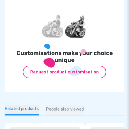
Customisations make your choice
unique
Request product customisation
Related products
People also viewed