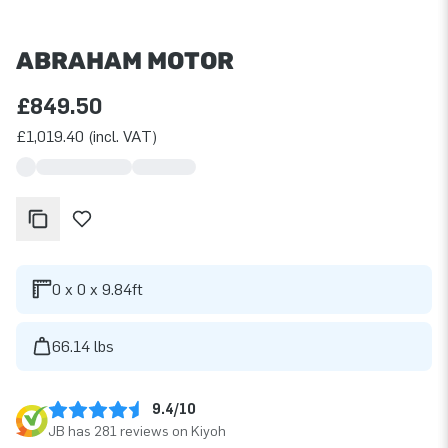
ABRAHAM MOTOR
£849.50
£1,019.40 (incl. VAT)
0 x 0 x 9.84ft
66.14 lbs
9.4/10
JB has 281 reviews on Kiyoh