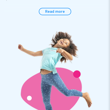
Plank gas met deze stoere opblaas Abraham op
Read more
zijn motor
Zie hem gaan, deze Abraham op zijn motor. Natuurlijk heeft
hij een motorhelm en motorbril op. Hij scheurt lekker rond op
zijn groene motor en ziet er gewoon heel stoer uit. Deze
opblaas Abraham is gewoon perfect voor alle Abrahams die
gek zijn op motoren en op snelheid. Maar deze pop is
sowieso erg leuk voor alle 50-jarigen die houden van snelheid
en zich nog jong voelen. Een gewilde inflatable Abraham die
niet in je assortiment mag ontbreken. Je bestelt hem bij JB
Inflatables.
JB Inflatables: meer dan 3000 inflatables op
voorraad
Wij hebben meer dan 3000 inflatables op voorraad. Dus ook
heel veel opblaaspoppen. Dit betekent dat wij de poppen snel