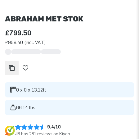
ABRAHAM MET STOK
£799.50
£959.40 (incl. VAT)
0 x 0 x 13.12ft
66.14 lbs
9.4/10
JB has 281 reviews on Kiyoh