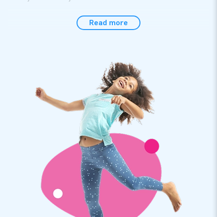
Deze opblaasbare Abraham is altijd in voor een
Read more
feestje
Wat een leuke opblaas Abraham! Hij heeft een hoed op en
houdt in de ene hand een stok vast en in de andere een glas
bier. Hij is zo te zien helemaal klaar voor het feest. Dit is nou
typisch een Abraham pop die je gewoon in je assortiment
moet hebben. Hij ziet er gewoon vriendelijk en vrolijk uit en
zal ongetwijfeld de aandacht trekken van alle passanten. En
het mooie is dat deze opblaas Abraham heel snel is op te
zetten. Ook handig: de pop wordt geleverd met een blower,
bevestigingsmateriaal en een zak voor transport.
JB Inflatables: meer dan 3000 inflatables op
voorraad
Wij hebben meer dan 3000 inflatables op voorraad. Dus ook
heel veel opblaaspoppen. Dit betekent dat wij de poppen snel