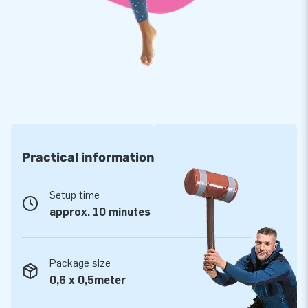
kunnen leveren en jij ze snel in je collectie kunt opnemen. Ze
worden ook nog eens gratis bezorgd. Je klanten kunnen dus
supersnel genieten van deze Abraham opblaaspop in originele
uitvoering!
Practical information
Setup time
approx. 10 minutes
Package size
0,6 x 0,5meter