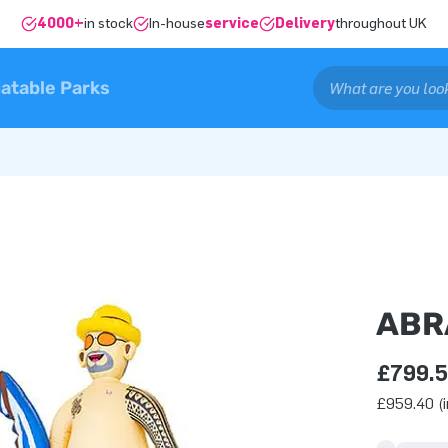
4000+
in stock
In-house
service
Delivery
throughout UK
latable Parks
ABR
£799.
£959.40 (i