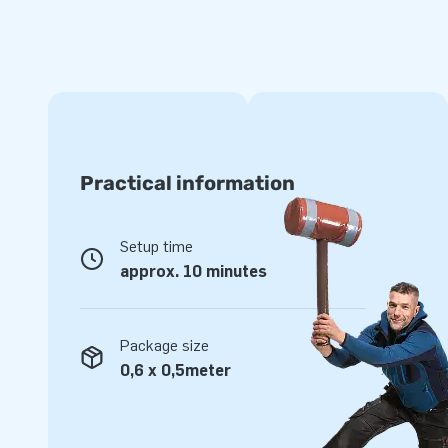
JB laat al meer dan 15 jaar mensen wereldwijd (soms zelfs l
springen. Geen wonder: onze designers, ontwikkelaars en 
unieke opblaasattracties! Daarnaast krijg je altijd onze pro
Daarom noemen ze ons ook wel ‘creators of greatness’!
Practical information
Setup time
approx. 10 minutes
Package size
0,6 x 0,5meter