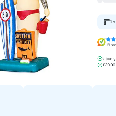
0 x
JB has
2 jaar g
£39.00 