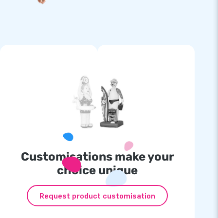
Customisations make your
choice unique
Request product customisation