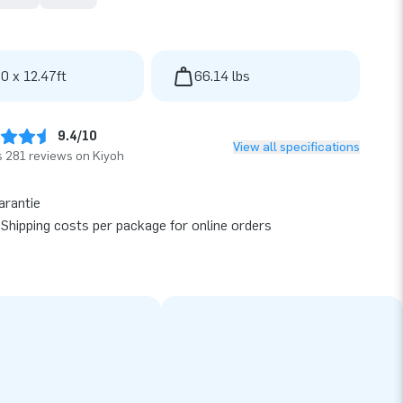
 0 x 12.47ft
66.14 lbs
9.4/10
View all specifications
 281 reviews on Kiyoh
arantie
Shipping costs per package for online orders