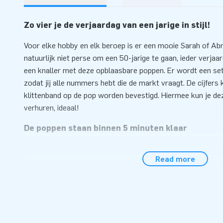
Zo vier je de verjaardag van een jarige in stijl!
Voor elke hobby en elk beroep is er een mooie Sarah of Ab
natuurlijk niet perse om een 50-jarige te gaan, ieder verja
een knaller met deze opblaasbare poppen. Er wordt een setje
zodat jij alle nummers hebt die de markt vraagt. De cijfer
klittenband op de pop worden bevestigd. Hiermee kun je dez
verhuren, ideaal!
De poppen staan binnen 5 minuten klaar
De poppen zijn gemaakt van sterk PVC, dus gaan lang mee.
Read more
halsbrekende toeren uit te halen om deze poppen op te zet
staan Abraham of Sarah op hun plek. Met hulp van de bijgel
fluitje van een cent. JB levert ook de blower, de transport
erbij.
Al ruim 15.000 klanten kozen voor JB-inflatables