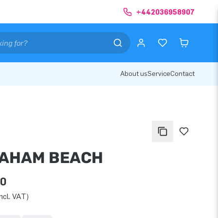
+442036958907
About us
Service
Contact
AHAM BEACH
50
ncl. VAT)