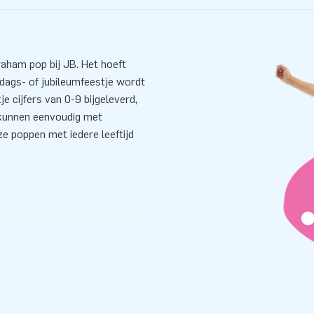
raham pop bij JB. Het hoeft
ardags- of jubileumfeestje wordt
 cijfers van 0-9 bijgeleverd,
s kunnen eenvoudig met
e poppen met iedere leeftijd
 Jouw klant hoeft geen
ten. Relax! Binnen 5 minuten
everde handleiding is dat een
zak en verankeringsmateriaal