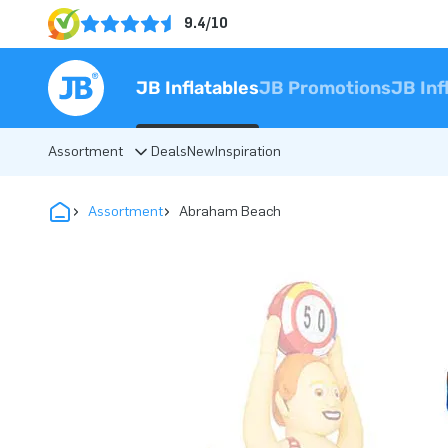
9.4/10
JB Inflatables
JB Promotions
JB Inf
Assortment
Deals
New
Inspiration
Assortment
Abraham Beach