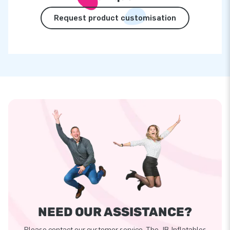
Request product customisation
NEED OUR ASSISTANCE?
Please contact our customer service. The JB-Inflatables