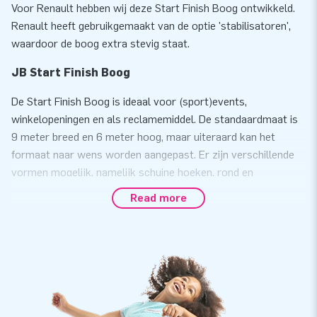
Voor Renault hebben wij deze Start Finish Boog ontwikkeld.
Renault heeft gebruikgemaakt van de optie 'stabilisatoren',
waardoor de boog extra stevig staat.
JB Start Finish Boog
De Start Finish Boog is ideaal voor (sport)events,
winkelopeningen en als reclamemiddel. De standaardmaat is
9 meter breed en 6 meter hoog, maar uiteraard kan het
formaat naar wens worden aangepast. Er zijn verschillende
vormen mogelijk, namelijk schuine hoeken, rond en
rechthoekig. Leverbaar in verschillende opties: in
Read more
basiskleuren, met banners, full colour en zelfs met 3D-
objecten.
Optioneel is een banner in de boog te plaatsen en kunnen we
stabilisatoren onderop plaatsen. Zo staat de boog extra
stevig. Wil je de boog op het water gebruiken? Ook dat kan!
Onze airtight (luchtdichte) bogen zijn een gesloten systeem