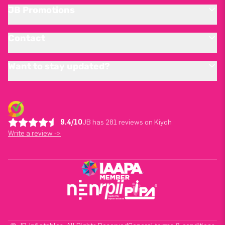
JB Promotions
Contact
Want to stay updated?
9.4/10
JB has 281 reviews on Kiyoh
Write a review ->