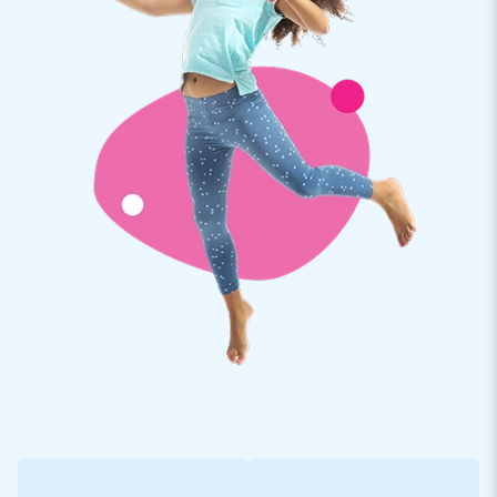
zonder blower, waardoor ze een paar dagen op het water
kunnen staan.
Wil je meer informatie over de op maat gemaakte Start Finish
Boog? Neem dan contact met ons op.