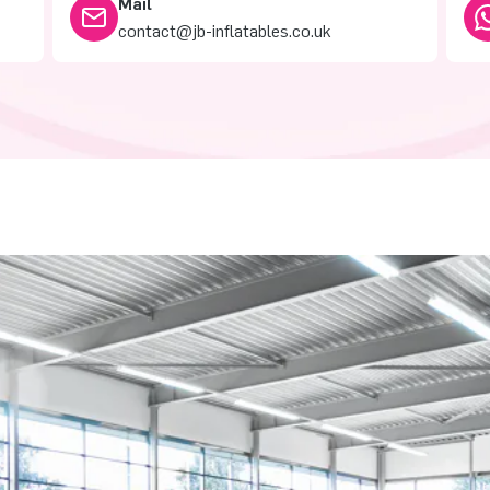
Mail
contact@jb-inflatables.co.uk