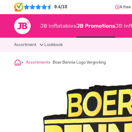
9.4/10
A free
JB Inflatables
JB Promotions
JB Inf
Assortment
Lookbook
Assortment
Boer Bennie Logo Vergroting