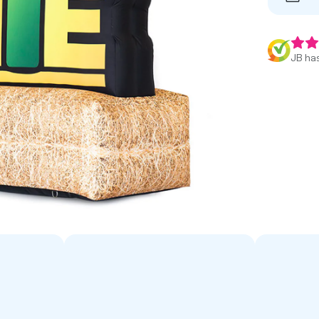
JB has