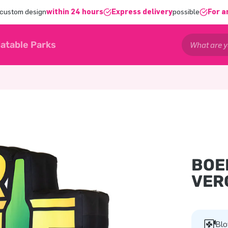
 custom design
within 24 hours
Express delivery
possible
For a
latable Parks
BOE
VER
Blo