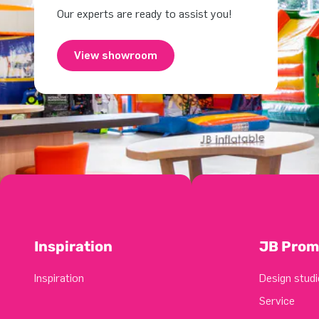
Our experts are ready to assist you!
View showroom
Inspiration
JB Prom
Inspiration
Design studi
Service