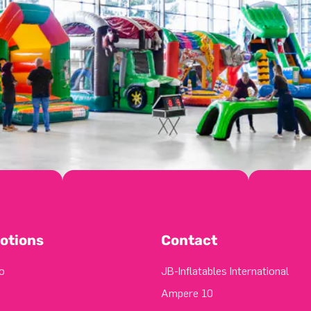
otions
Contact
o
JB-Inflatables International
Ampere 10