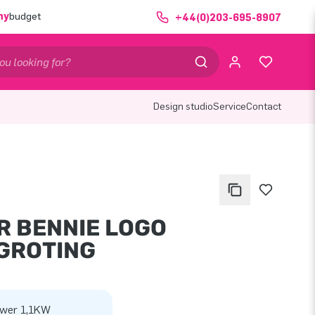
ny
budget
+44(0)203-695-8907
Design studio
Service
Contact
R BENNIE LOGO
GROTING
wer 1,1KW